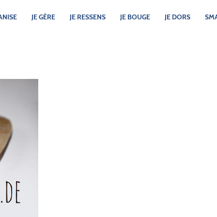
ANISE
JE GÈRE
JE RESSENS
JE BOUGE
JE DORS
SMA