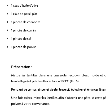
1 c.à.s d'huile d'olive
1 c.à.c de persil plat
1 pincée de coriandre
1 pincée de cumin
1 pincée de sel
1 pincée de poivre
Préparation
:
Mettre les lentilles dans une casserole, recouvrir d'eau froide e
l'emballage) et préchauffer le four à 180°C (Th. 6).
Pendant ce temps, rincer et ciseler le persil, éplucher et émincer fineme
Une fois cuites, mixer les lentilles afin d'obtenir une pâte. A cette pât
poivrer à votre convenance.