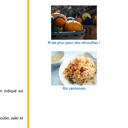
N’aie plus peur des citrouilles !
Riz cantonais
on indiqué sur
oûter, saler et