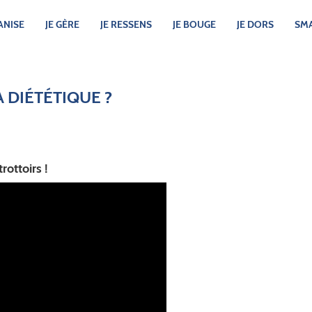
ANISE
JE GÈRE
JE RESSENS
JE BOUGE
JE DORS
SMA
 DIÉTÉTIQUE ?
rottoirs !